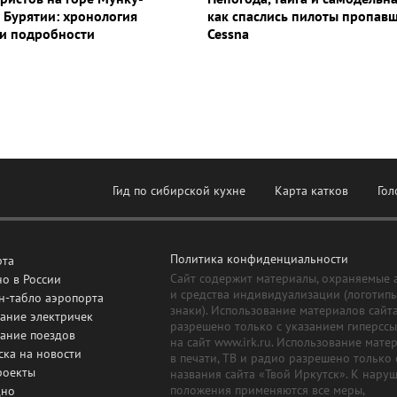
 Бурятии: хронология
как спаслись пилоты пропав
и подробности
Cessna
Гид по сибирской кухне
Карта катков
Гол
Политика конфиденциальности
рта
Сайт содержит материалы, охраняемые 
о в России
и средства индивидуализации (логотип
н-табло аэропорта
знаки). Использование материалов сайт
ание электричек
разрешено только с указанием гиперсс
сание поездов
на сайт www.irk.ru. Использование мате
ска на новости
в печати, ТВ и радио разрешено только 
роекты
названия сайта «Твой Иркутск». К нару
положения применяются все меры,
дно