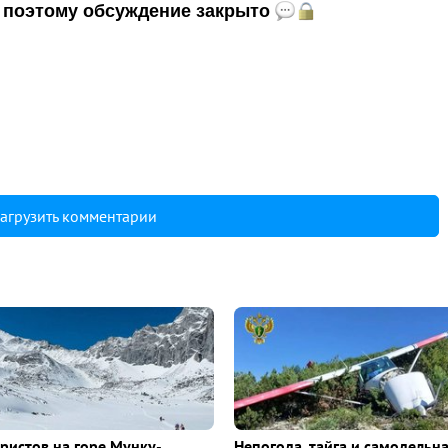
и, поэтому обсуждение закрыто
агрузить комментарии
уристов на горе Мунку-
Непогода, тайга и самодельна