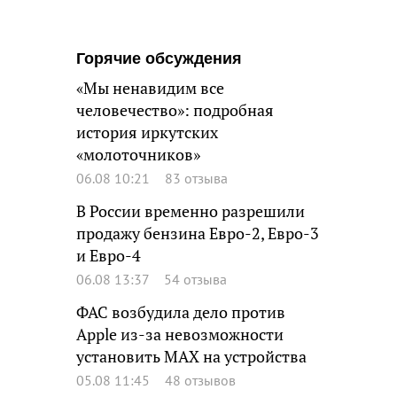
Горячие обсуждения
«Мы ненавидим все
человечество»: подробная
история иркутских
«молоточников»
06.08 10:21
83 отзыва
В России временно разрешили
продажу бензина Евро-2, Евро-3
и Евро-4
06.08 13:37
54 отзыва
ФАС возбудила дело против
Apple из-за невозможности
установить MAX на устройства
05.08 11:45
48 отзывов