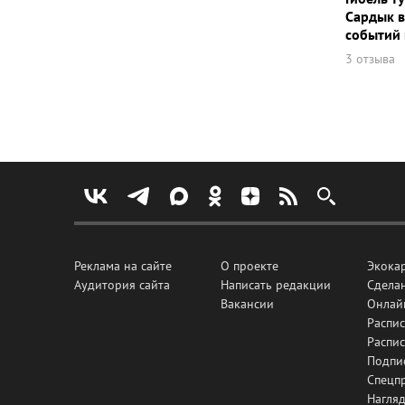
Сардык в
событий 
3 отзыва
Реклама на сайте
О проекте
Экока
Аудитория сайта
Написать редакции
Сделан
Вакансии
Онлай
Распис
Распи
Подпи
Спецп
Нагля