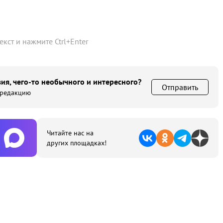
текст и нажмите
Ctrl
+
Enter
ия, чего-то необычного и интересного?
Отправить
 редакцию
Читайте нас на
других площадках!