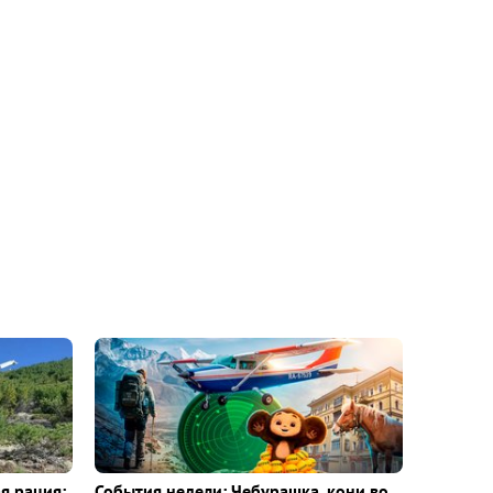
я рация:
События недели: Чебурашка, кони во