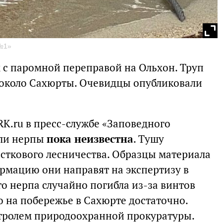
 №1»
с паромной переправой на Ольхон. Труп
 около Сахюрты. Очевидцы опубликовали
RK.ru в пресс-службе «Заповедного
ели нерпы
пока неизвестна
. Тушу
сткового лесничества. Образцы материала
рмацию они направят на экспертизу в
то нерпа случайно погибла из-за винтов
о на побережье в Сахюрте достаточно.
нтролем природоохранной прокуратуры.