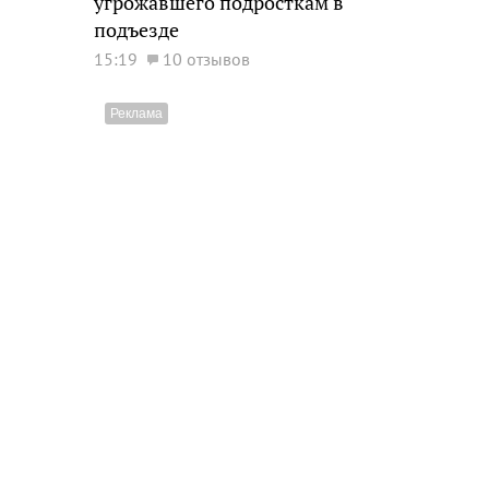
угрожавшего подросткам в
подъезде
15:19
10 отзывов