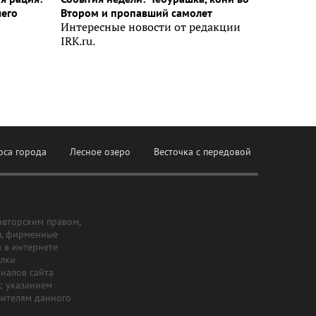
шего
Втором и пропавший самолет
Интересные новости от редакции
IRK.ru.
оса города
Лесное озеро
Весточка с передовой
авторским правом,
ы, фирменные
а в интернете
ылки
риалов сайта
с указанием
шителям данного