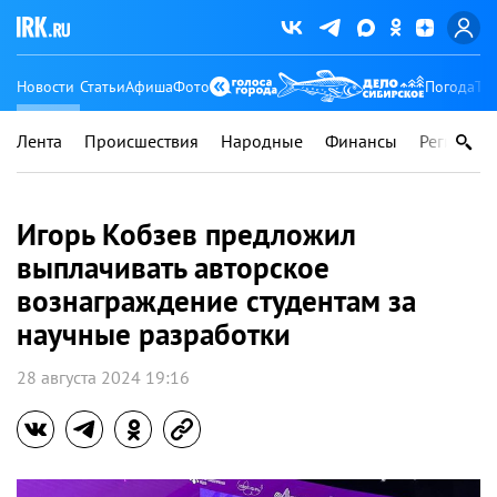
Новости
Статьи
Афиша
Фото
Погода
Ту
Лента
Происшествия
Народные
Финансы
Регионы
Игорь Кобзев предложил
выплачивать авторское
вознаграждение студентам за
научные разработки
28 августа 2024 19:16