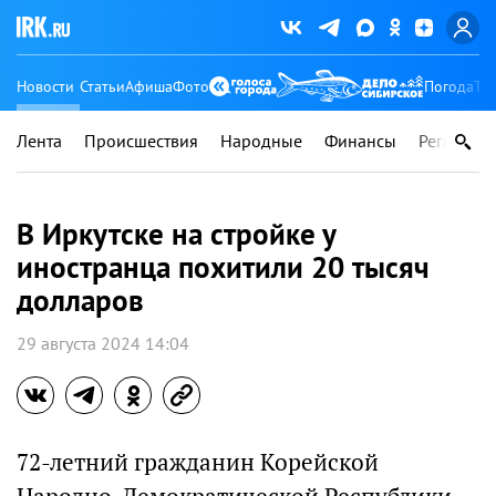
Новости
Статьи
Афиша
Фото
Погода
Ту
Лента
Происшествия
Народные
Финансы
Регионы
В Иркутске на стройке у
иностранца похитили 20 тысяч
долларов
29 августа 2024 14:04
72-летний гражданин Корейской