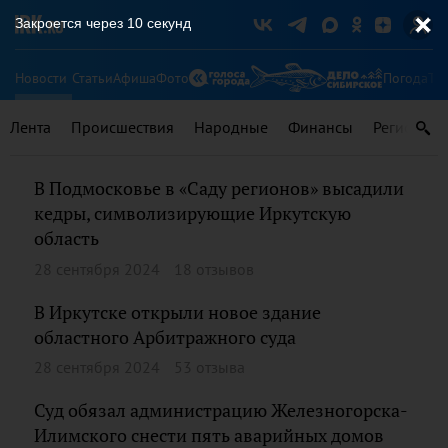
Закроется через
9
секунд
Новости
Статьи
Афиша
Фото
Погода
Ту
Лента
Происшествия
Народные
Финансы
Регионы
В Подмосковье в «Саду регионов» высадили
кедры, символизирующие Иркутскую
область
28 сентября 2024
18 отзывов
В Иркутске открыли новое здание
областного Арбитражного суда
28 сентября 2024
53 отзыва
Суд обязал администрацию Железногорска-
Илимского снести пять аварийных домов