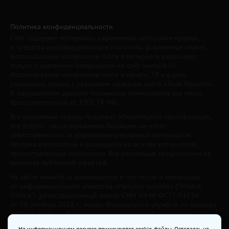
Политика конфиденциальности
Сайт содержит материалы, охраняемые авторским правом,
и средства индивидуализации (логотипы, фирменные знаки).
Использование материалов сайта в интернете разрешено
только с указанием гиперссылки на сайт www.irk.ru.
Использование материалов сайта в печати, ТВ и радио
разрешено только с указанием названия сайта «Твой Иркутск».
К нарушителям данного положения применяются все меры,
предусмотренные ст. 1301 ГК РФ.
Все рекламные товары подлежат обязательной сертификации,
все услуги - лицензированию. Редакция не несет
ответственности за содержание рекламных материалов.
Реклама изготовлена и размещена на основе материалов,
предоставленных заказчиком. Все рекламные предложения не
являются публичной офертой.
На сайте www.irk.ru размещаются в том числе и материалы
от информационного агентства «Иркутск онлайн» ("Irkutsk
Online") (регистрационный номер СМИ ИА № ФС77-74154
от 29 октября 2018 г., выдан Федеральной службой по надзору
в сфере связи, информационных технологий и массовых
коммуникаций) с соответствующей пометкой. Учредитель —
На информационном ресурсе применяются cookie-файлы. Оставаясь на