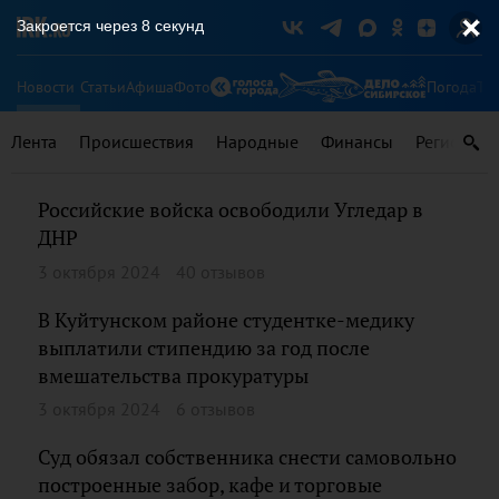
Закроется через
8
секунд
Новости
Статьи
Афиша
Фото
Погода
Ту
Лента
Происшествия
Народные
Финансы
Регионы
Российские войска освободили Угледар в
ДНР
3 октября 2024
40 отзывов
В Куйтунском районе студентке-медику
выплатили стипендию за год после
вмешательства прокуратуры
3 октября 2024
6 отзывов
Суд обязал собственника снести самовольно
построенные забор, кафе и торговые