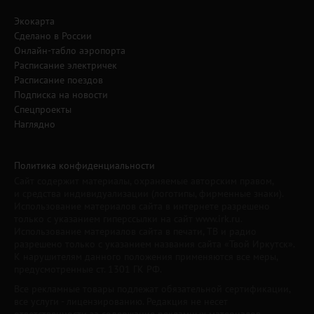
Экокарта
Сделано в России
Онлайн-табло аэропорта
Расписание электричек
Расписание поездов
Подписка на новости
Спецпроекты
Наглядно
Политика конфиденциальности
Сайт содержит материалы, охраняемые авторским правом,
и средства индивидуализации (логотипы, фирменные знаки).
Использование материалов сайта в интернете разрешено
только с указанием гиперссылки на сайт www.irk.ru.
Использование материалов сайта в печати, ТВ и радио
разрешено только с указанием названия сайта «Твой Иркутск».
К нарушителям данного положения применяются все меры,
предусмотренные ст. 1301 ГК РФ.
Все рекламные товары подлежат обязательной сертификации,
все услуги - лицензированию. Редакция не несет
ответственности за содержание рекламных материалов.