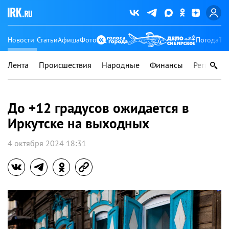
Новости
Статьи
Афиша
Фото
Погода
Ту
Лента
Происшествия
Народные
Финансы
Регионы
До +12 градусов ожидается в
Иркутске на выходных
4 октября 2024 18:31