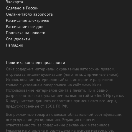
Экокарта
Сделано в России
Онлайн-табло аэропорта
Расписание электричек
Расписание поездов
Подписка на новости
Спецпроекты
Наглядно
Политика конфиденциальности
Сайт содержит материалы, охраняемые авторским правом,
и средства индивидуализации (логотипы, фирменные знаки).
Использование материалов сайта в интернете разрешено
только с указанием гиперссылки на сайт www.irk.ru.
Использование материалов сайта в печати, ТВ и радио
разрешено только с указанием названия сайта «Твой Иркутск».
К нарушителям данного положения применяются все меры,
предусмотренные ст. 1301 ГК РФ.
Все рекламные товары подлежат обязательной сертификации,
все услуги - лицензированию. Редакция не несет
ответственности за содержание рекламных материалов.
Реклама изготовлена и размещена на основе материалов,