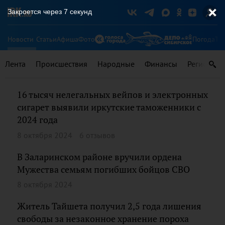
Закроется через
7
секунд
Новости
Статьи
Афиша
Фото
Погода
Ту
Лента
Происшествия
Народные
Финансы
Регионы
16 тысяч нелегальных вейпов и электронных
сигарет выявили иркутские таможенники с
2024 года
8 октября 2024
6 отзывов
В Заларинском районе вручили ордена
Мужества семьям погибших бойцов СВО
8 октября 2024
Житель Тайшета получил 2,5 года лишения
свободы за незаконное хранение пороха