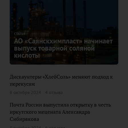
СТАТЬЯ
АО «Саянскхимпласт» начинает
выпуск товарной соляной
кислоты
Дискаунтеры «ХлебСоль» меняют подход к
перекусам
8 октября 2024
4 отзыва
Почта России выпустила открытку в честь
иркутского мецената Александра
Сибирякова
8 октября 2024
6 отзывов