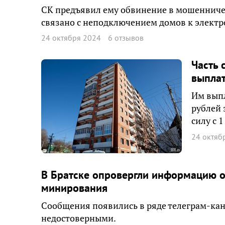
СК предъявил ему обвинение в мошенниче
связано с неподключением домов к электр
24 октября 2024
6 отзывов
Часть 
выплат
Им вып
рублей 
силу с 
24 октяб
В Братске опровергли информацию об
минирования
Сообщения появились в ряде телеграм-кан
недостоверными.