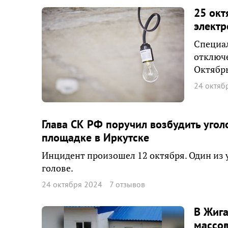
25 окт
элект
Специал
отключе
Октябрь
24 октяб
Глава СК РФ поручил возбудить угол
площадке в Иркутске
Инцидент произошел 12 октября. Один из 
голове.
24 октября 2024
7 отзывов
В Жига
массов