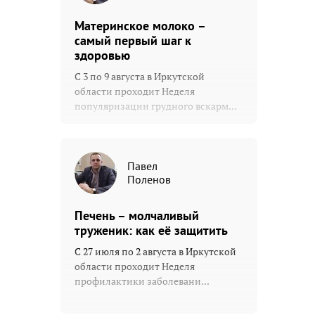
Материнское молоко –
самый первый шаг к
здоровью
С 3 по 9 августа в Иркутской
области проходит Неделя
популяризации грудного вскарм...
Павел
Поленов
Печень – молчаливый
труженик: как её защитить
С 27 июля по 2 августа в Иркутской
области проходит Неделя
профилактики заболевани...