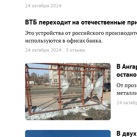
24 октября 2024
ВТБ переходит на отечественные пр
Это устройства от российского производи
используются в офисах банка.
24 октября 2024
3 отзыва
В Анга
остано
От проз
металли
24 октяб
В двух