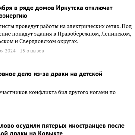
ября в ряде домов Иркутска отключат
роэнергию
исты проведут работы на электрических сетях. Под
ние попадут здания в Правобережном, Ленинском,
ском и Свердловском округах.
ря 2024
15 отзывов
овное дело из-за драки на детской
участников конфликта бил другого ногами по
лово осудили пятерых иностранцев после
ой драки на Ковыкте