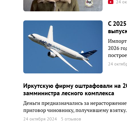
24 о
С 2025
выпуск
Импорт
2026 го
построе
24 октяб
Иркутскую фирму оштрафовали на 20
замминистра лесного комплекса
Деньги предназначались за нерасторжение 
приговор чиновнику, получившему взятку.
24 октября 2024
5 отзывов