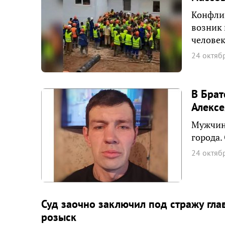
Конфли
возник 
человек
24 октяб
В Брат
Алексе
Мужчина
города.
24 октяб
Суд заочно заключил под стражу гл
розыск