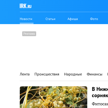
Новости
Статьи
Афиша
Фото
Лента
Происшествия
Народные
Финансы
В Нижн
сорня
Фитосан