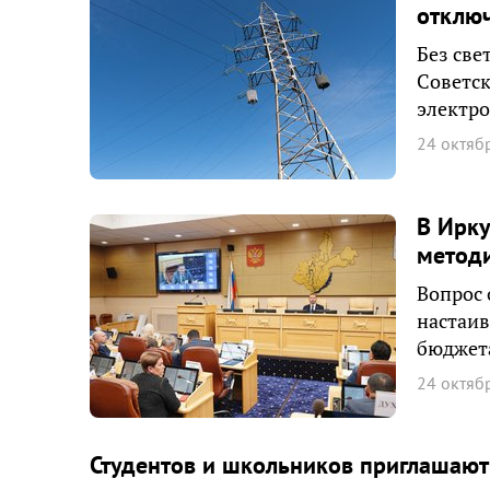
отключ
Без све
Советск
электро
24 октяб
В Ирку
методи
Вопрос 
настаив
бюджета
24 октяб
Студентов и школьников приглашают