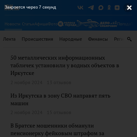
Закроется через
7
секунд
Новости
Статьи
Афиша
Фото
Погода
Ту
Лента
Происшествия
Народные
Финансы
Регионы
50 металлических информационных
табличек установили у водных объектов в
Иркутске
2 ноября 2024
13 отзывов
Из Иркутска в зону СВО направят пять
машин
2 ноября 2024
15 отзывов
В Братске мошенники обманули
пенсионерку фейковым штрафом за