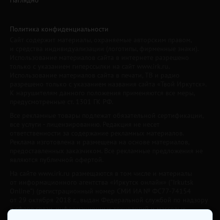
Политика конфиденциальности
Сайт содержит материалы, охраняемые авторским правом,
и средства индивидуализации (логотипы, фирменные знаки).
Использование материалов сайта в интернете разрешено
только с указанием гиперссылки на сайт www.irk.ru.
Использование материалов сайта в печати, ТВ и радио
разрешено только с указанием названия сайта «Твой Иркутск».
К нарушителям данного положения применяются все меры,
предусмотренные ст. 1301 ГК РФ.
Все рекламные товары подлежат обязательной сертификации,
все услуги - лицензированию. Редакция не несет
ответственности за содержание рекламных материалов.
Реклама изготовлена и размещена на основе материалов,
предоставленных заказчиком. Все рекламные предложения не
являются публичной офертой.
На сайте www.irk.ru размещаются в том числе и материалы
от информационного агентства «Иркутск онлайн» ("Irkutsk
Online") (регистрационный номер СМИ ИА № ФС77-74154
от 29 октября 2018 г., выдан Федеральной службой по надзору
в сфере связи, информационных технологий и массовых
коммуникаций) с соответствующей пометкой. Учредитель —