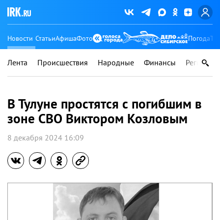
Новости
Статьи
Афиша
Фото
Погода
Ту
Лента
Происшествия
Народные
Финансы
Регионы
В Тулуне простятся с погибшим в
зоне СВО Виктором Козловым
8 декабря 2024 16:09