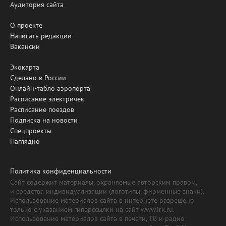
Аудитория сайта
О проекте
Написать редакции
Вакансии
Экокарта
Сделано в России
Онлайн-табло аэропорта
Расписание электричек
Расписание поездов
Подписка на новости
Спецпроекты
Наглядно
Политика конфиденциальности
Сайт содержит материалы, охраняемые авторским правом,
и средства индивидуализации (логотипы, фирменные знаки).
Использование материалов сайта в интернете разрешено
только с указанием гиперссылки на сайт www.irk.ru.
Использование материалов сайта в печати, ТВ и радио