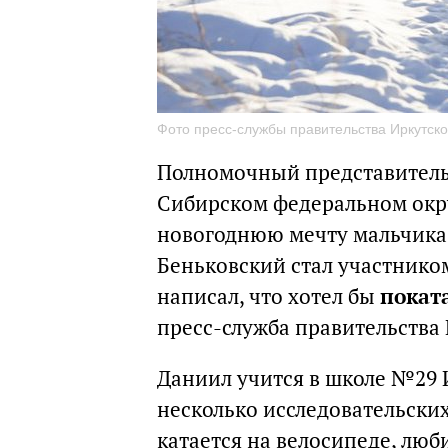
Фото пресс-службы правительства Иркутско
Полномочный представитель
Сибирском федеральном окр
новогоднюю мечту мальчика 
Беньковский стал участнико
написал, что хотел бы
покат
пресс-служба правительства 
Даниил учится в школе №29 И
несколько исследовательских
катается на велосипеде, люб