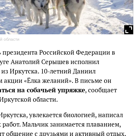
й области
 президента Российской Федерации в
уге Анатолий Серышев исполнил
из Иркутска. 10-летний Даниил
м акции «Ёлка желаний». В письме он
аться на собачьей упряжке
, сообщает
Иркутской области.
ркутска, увлекается биологией, написал
 работ. Мальчик занимается плаванием,
ит общение с друзьями и активный отдых.