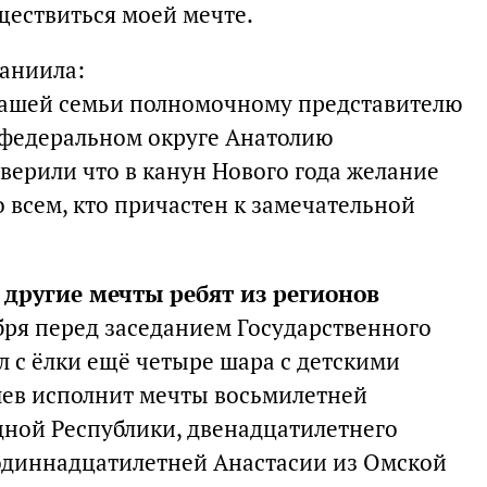
ществиться моей мечте.
Даниила:
нашей семьи полномочному представителю
 федеральном округе Анатолию
верили что в канун Нового года желание
о всем, кто причастен к замечательной
и другие мечты ребят из регионов
абря перед заседанием Государственного
л с ёлки ещё четыре шара с детскими
ев исполнит мечты восьмилетней
ной Республики, двенадцатилетнего
 одиннадцатилетней Анастасии из Омской