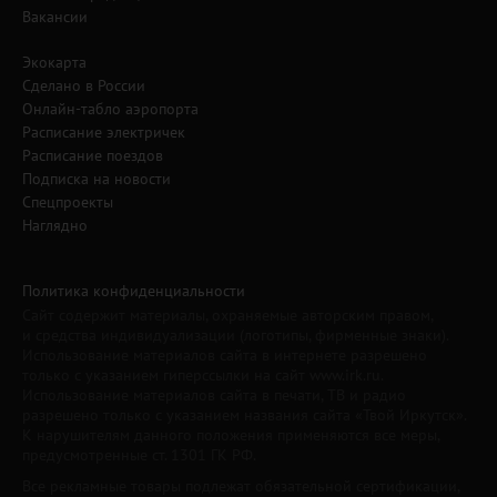
Вакансии
Экокарта
Сделано в России
Онлайн-табло аэропорта
Расписание электричек
Расписание поездов
Подписка на новости
Спецпроекты
Наглядно
Политика конфиденциальности
Сайт содержит материалы, охраняемые авторским правом,
и средства индивидуализации (логотипы, фирменные знаки).
Использование материалов сайта в интернете разрешено
только с указанием гиперссылки на сайт www.irk.ru.
Использование материалов сайта в печати, ТВ и радио
разрешено только с указанием названия сайта «Твой Иркутск».
К нарушителям данного положения применяются все меры,
предусмотренные ст. 1301 ГК РФ.
Все рекламные товары подлежат обязательной сертификации,