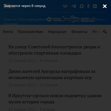
Закроется через
8
секунд
Новости
Статьи
Афиша
Фото
Погода
Ту
Лента
Происшествия
Народные
Финансы
Регионы
На улице Советской благоустроили дворы и
обустроили спортивные площадки
13 января 2025
9 отзывов
Двоих жителей Ангарска оштрафовали за
незаконную организацию азартных игр
13 января 2025
5 отзывов
В Иркутске сделали новую подсветку здания
музея истории города
13 января 2025
3 отзыва