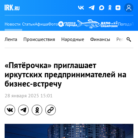
Новости
Статьи
Афиша
Фото
Погода
Ту
Лента
Происшествия
Народные
Финансы
Регионы
«Пятёрочка» приглашает
иркутских предпринимателей на
бизнес-встречу
28 января 2025 15:01