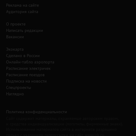
Реклама на сайте
Аудитория сайта
О проекте
Написать редакции
Вакансии
Экокарта
Сделано в России
Онлайн-табло аэропорта
Расписание электричек
Расписание поездов
Подписка на новости
Спецпроекты
Наглядно
Политика конфиденциальности
Сайт содержит материалы, охраняемые авторским правом,
и средства индивидуализации (логотипы, фирменные знаки).
Использование материалов сайта в интернете разрешено
только с указанием гиперссылки на сайт www.irk.ru.