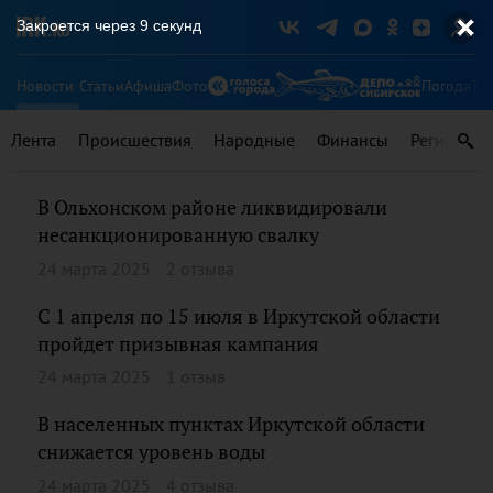
Закроется через
8
секунд
Новости
Статьи
Афиша
Фото
Погода
Ту
Лента
Происшествия
Народные
Финансы
Регионы
В Ольхонском районе ликвидировали
несанкционированную свалку
24 марта 2025
2 отзыва
С 1 апреля по 15 июля в Иркутской области
пройдет призывная кампания
24 марта 2025
1 отзыв
В населенных пунктах Иркутской области
снижается уровень воды
24 марта 2025
4 отзыва