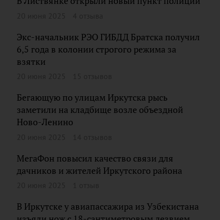
В Листвянке открыли новый пункт полиции
20 июня 2025
4 отзыва
Экс-начальник РЭО ГИБДД Братска получил
6,5 года в колонии строгого режима за
взятки
20 июня 2025
15 отзывов
Бегающую по улицам Иркутска рысь
заметили на кладбище возле объездной
Ново-Ленино
20 июня 2025
14 отзывов
МегаФон повысил качество связи для
дачников и жителей Иркутского района
20 июня 2025
1 отзыв
В Иркутске у авиапассажира из Узбекистана
изъяли нож с 18-сантиметровым лезвием