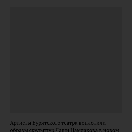
Артисты Бypятcкoго тeaтpа воплотили
образы скульптур Даши Намдакова в новом