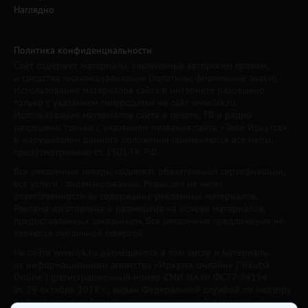
Наглядно
Политика конфиденциальности
Сайт содержит материалы, охраняемые авторским правом,
и средства индивидуализации (логотипы, фирменные знаки).
Использование материалов сайта в интернете разрешено
только с указанием гиперссылки на сайт www.irk.ru.
Использование материалов сайта в печати, ТВ и радио
разрешено только с указанием названия сайта «Твой Иркутск».
К нарушителям данного положения применяются все меры,
предусмотренные ст. 1301 ГК РФ.
Все рекламные товары подлежат обязательной сертификации,
все услуги - лицензированию. Редакция не несет
ответственности за содержание рекламных материалов.
Реклама изготовлена и размещена на основе материалов,
предоставленных заказчиком. Все рекламные предложения не
являются публичной офертой.
На сайте www.irk.ru размещаются в том числе и материалы
от информационного агентства «Иркутск онлайн» ("Irkutsk
Online") (регистрационный номер СМИ ИА № ФС77-74154
от 29 октября 2018 г., выдан Федеральной службой по надзору
в сфере связи, информационных технологий и массовых