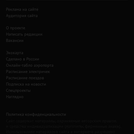
Реклама на сайте
Аудитория сайта
О проекте
Написать редакции
Вакансии
Экокарта
Сделано в России
Онлайн-табло аэропорта
Расписание электричек
Расписание поездов
Подписка на новости
Спецпроекты
Наглядно
Политика конфиденциальности
Сайт содержит материалы, охраняемые авторским правом,
и средства индивидуализации (логотипы, фирменные знаки).
Использование материалов сайта в интернете разрешено