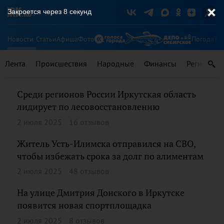
Закроется через
8
секунд
Новости
Статьи
Афиша
Фото
Погода
Ту
Лента
Происшествия
Народные
Финансы
Регионы
Среди регионов России Иркутская область
лидирует по лесовосстановлению
2 июля 2025
16 отзывов
Житель Усть-Илимска отправился на СВО,
чтобы избежать срока за долг по алиментам
2 июля 2025
48 отзывов
На улице Дмитрия Донского в Иркутске
появится новая спортплощадка
2 июля 2025
8 отзывов