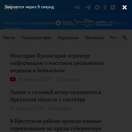
Закроется через
8
секунд
Новости
Статьи
Афиша
Фото
Погода
Ту
Лента
Происшествия
Народные
Финансы
Регионы
Минздрав Приангарья опроверг
информацию о массовом увольнении
медиков в Байкальске
31 августа 2025
123 отзыва
Ливни и сильный ветер ожидаются в
Иркутской области 1 сентября
31 августа 2025
28 отзывов
В Иркутском районе прошли конные
соревнования на призы губернатора