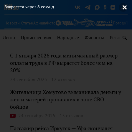
Закроется через
8
секунд
Новости
Статьи
Афиша
Фото
Погода
Ту
Лента
Происшествия
Народные
Финансы
Регионы
С 1 января 2026 года минимальный размер
оплаты труда в РФ вырастет более чем на
20%
24 сентября 2025
12 отзывов
Жительница Хомутово выманивала деньги у
жен и матерей пропавших в зоне СВО
бойцов
24 сентября 2025
13 отзывов
Пассажир рейса Иркутск — Уфа скончался