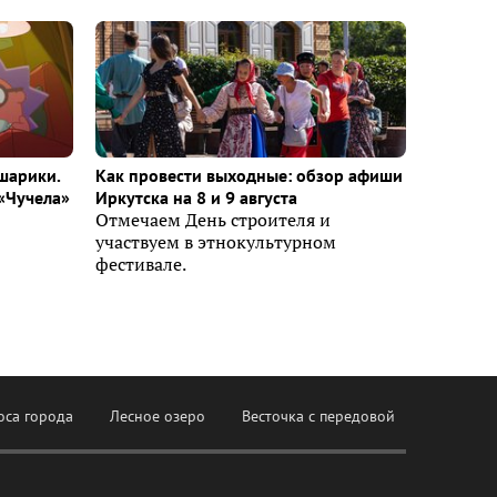
шарики.
Как провести выходные: обзор афиши
«Чучела»
Иркутска на 8 и 9 августа
Отмечаем День строителя и
участвуем в этнокультурном
фестивале.
оса города
Лесное озеро
Весточка с передовой