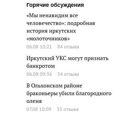
Горячие обсуждения
«Мы ненавидим все
человечество»: подробная
история иркутских
«молоточников»
06.08 10:21
84 отзыва
Иркутский УКС могут признать
банкротом
06.08 09:36
34 отзыва
В Ольхонском районе
браконьеры убили благородного
оленя
07.08 10:09
33 отзыва