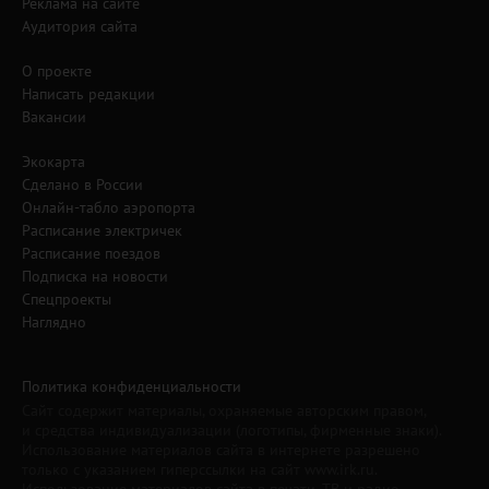
Реклама на сайте
Аудитория сайта
О проекте
Написать редакции
Вакансии
Экокарта
Сделано в России
Онлайн-табло аэропорта
Расписание электричек
Расписание поездов
Подписка на новости
Спецпроекты
Наглядно
Политика конфиденциальности
Сайт содержит материалы, охраняемые авторским правом,
и средства индивидуализации (логотипы, фирменные знаки).
Использование материалов сайта в интернете разрешено
только с указанием гиперссылки на сайт www.irk.ru.