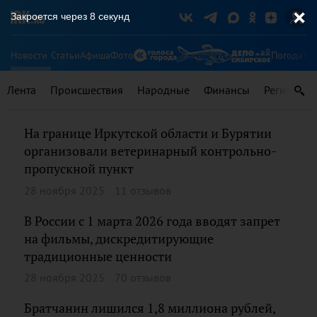
Закроется через
7
секунд
Новости
Статьи
Афиша
Фото
Погода
Ту
Лента
Происшествия
Народные
Финансы
Регионы
На границе Иркутской области и Бурятии
организовали ветеринарный контрольно-
пропускной пункт
28 ноября 2025
11 отзывов
В России с 1 марта 2026 года вводят запрет
на фильмы, дискредитирующие
традиционные ценности
28 ноября 2025
70 отзывов
Братчанин лишился 1,8 миллиона рублей,