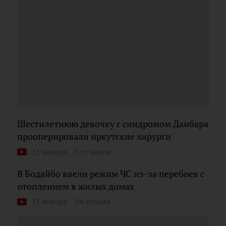
Шестилетнюю девочку с синдромом Данбара
прооперировали иркутские хирурги
31 января
5 отзывов
В Бодайбо ввели режим ЧС из-за перебоев с
отоплением в жилых домах
31 января
24 отзыва