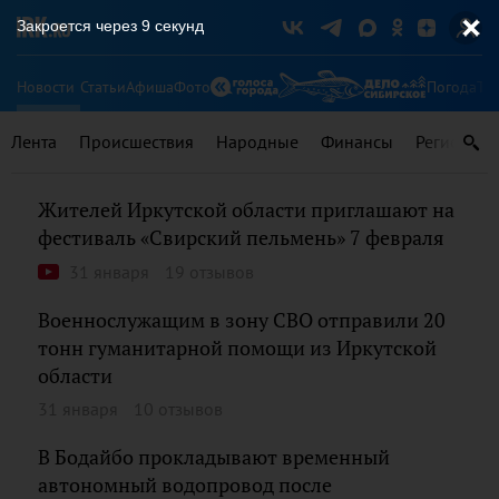
Закроется через
9
секунд
Новости
Статьи
Афиша
Фото
Погода
Ту
Лента
Происшествия
Народные
Финансы
Регионы
Жителей Иркутской области приглашают на
фестиваль «Свирский пельмень» 7 февраля
31 января
19 отзывов
Военнослужащим в зону СВО отправили 20
тонн гуманитарной помощи из Иркутской
области
31 января
10 отзывов
В Бодайбо прокладывают временный
автономный водопровод после