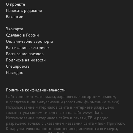
О проекте
Написать редакции
Вакансии
Экокарта
Сделано в России
Онлайн-табло аэропорта
Расписание электричек
Расписание поездов
Подписка на новости
Спецпроекты
Наглядно
Политика конфиденциальности
Сайт содержит материалы, охраняемые авторским правом,
и средства индивидуализации (логотипы, фирменные знаки).
Использование материалов сайта в интернете разрешено
только с указанием гиперссылки на сайт www.irk.ru.
Использование материалов сайта в печати, ТВ и радио
разрешено только с указанием названия сайта «Твой Иркутск».
К нарушителям данного положения применяются все меры,