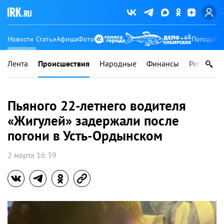
Новости
Статьи
Афиша
Фото
Погода
Ту
Лента
Происшествия
Народные
Финансы
Регионы
Пьяного 22-летнего водителя
«Жигулей» задержали после
погони в Усть-Ордынском
2 марта 16:39