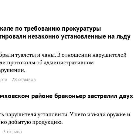
кале по требованию прокуратуры
ировали незаконно установленные на льду
брали туалеты и чаны. В отношении нарушителей
или протоколы об административном
арушении.
арта
28 отзывов
мховском районе браконьер застрелил двух
ь нарушителя установили. У него изъяли оружие и
нно добытую продукцию.
3 отзыва