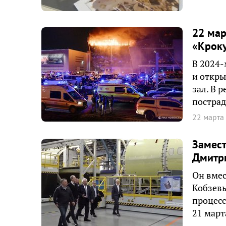
22 мар
«Кроку
В 2024-
и откры
зал. В 
пострад
22 марта
Замест
Дмитри
Он вмес
Кобзевы
процесс
21 март