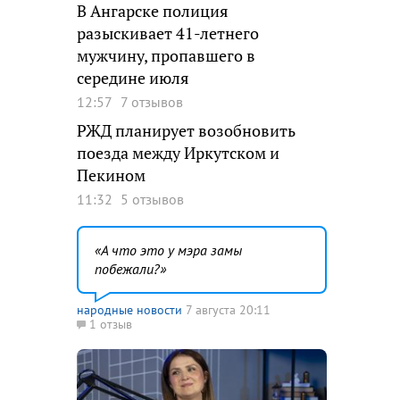
В Ангарске полиция
разыскивает 41-летнего
мужчину, пропавшего в
середине июля
12:57
7 отзывов
РЖД планирует возобновить
поезда между Иркутском и
Пекином
11:32
5 отзывов
А что это у мэра замы
побежали?
народные новости
7 августа 20:11
1 отзыв