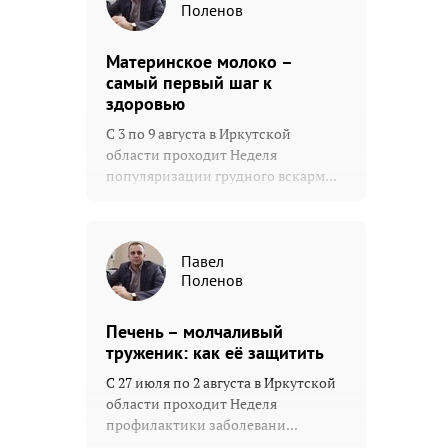
Поленов
Материнское молоко –
самый первый шаг к
здоровью
С 3 по 9 августа в Иркутской
области проходит Неделя
популяризации грудного вскарм...
Павел
Поленов
Печень – молчаливый
труженик: как её защитить
С 27 июля по 2 августа в Иркутской
области проходит Неделя
профилактики заболевани...