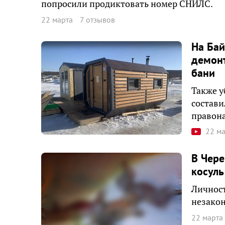
попросили продиктовать номер СНИЛС.
22 марта
7 отзывов
На Бай
демонт
бани
Также у
состав
правон
22 м
В Чере
косуль
Личност
незако
22 марта