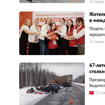
22 марта
Жителе
в меж
Подать 
юридиче
22 марта
67-лет
столкн
Предвар
Водител
22 м