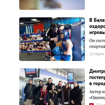
В Бала
оздор
игров
Он сост
спортив
22 марта
Дмитр
гостеп
в горо
Актер и
«Однажд
22 м