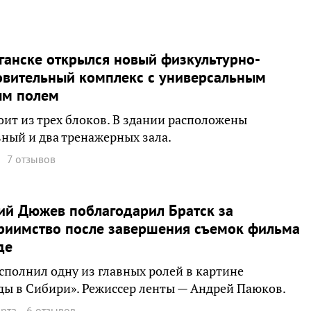
ганске открылся новый физкультурно-
овительный комплекс с универсальным
ым полем
оит из трех блоков. В здании расположены
ный и два тренажерных зала.
7 отзывов
ий Дюжев поблагодарил Братск за
риимство после завершения съемок фильма
де
сполнил одну из главных ролей в картине
ы в Сибири». Режиссер ленты — Андрей Паюков.
арта
6 отзывов