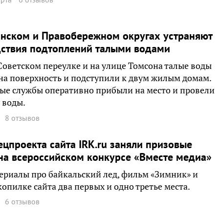
нском и Правобережном округах устраняют
дствия подтоплений талыми водами
Советском переулке и на улице Томсона талые воды
а поверхность и подступили к двум жилым домам.
е службы оперативно прибыли на место и провели
 воды.
8 отзывов
ецпроекта сайта IRK.ru заняли призовые
на всероссийском конкурсе «Вместе медиа»
ериалы про байкальский лед, фильм «Зимник» и
копилке сайта два первых и одно третье места.
6 отзывов