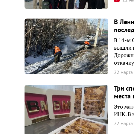
В Лени
после
В 14-м 
вышли н
Дорожны
откачку
22 марта
Три сп
места 
Это мат
ИНК. В 
22 марта