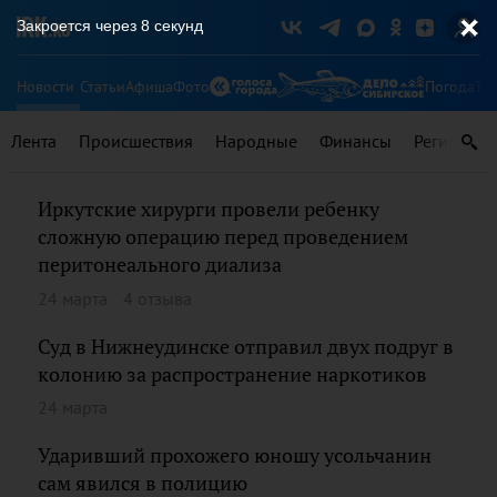
Закроется через
8
секунд
Новости
Статьи
Афиша
Фото
Погода
Ту
Лента
Происшествия
Народные
Финансы
Регионы
Иркутские хирурги провели ребенку
сложную операцию перед проведением
перитонеального диализа
24 марта
4 отзыва
Суд в Нижнеудинске отправил двух подруг в
колонию за распространение наркотиков
24 марта
Ударивший прохожего юношу усольчанин
сам явился в полицию