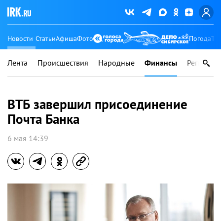
Новости
Статьи
Афиша
Фото
Погода
Ту
Лента
Происшествия
Народные
Финансы
Регионы
ВТБ завершил присоединение
Почта Банка
6 мая 14:39