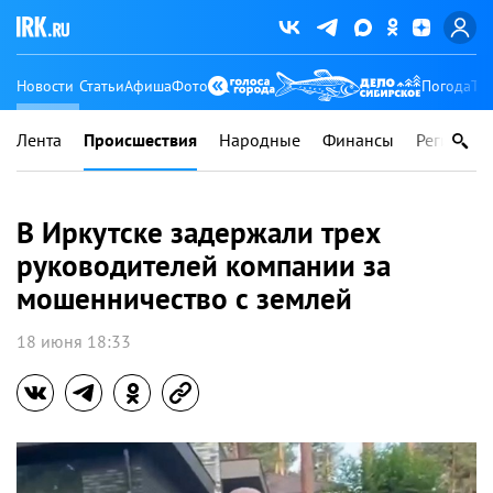
Новости
Статьи
Афиша
Фото
Погода
Ту
Лента
Происшествия
Народные
Финансы
Регионы
В Иркутске задержали трех
руководителей компании за
мошенничество с землей
18 июня 18:33