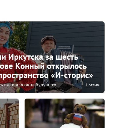
ии Иркутска за шесть
рове Конный открылось
ространство «И-сторис»
 идеи для окна будущего.
1 отзыв