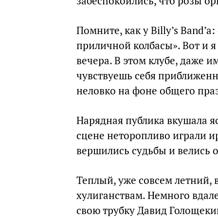
забеспокоились, что розы о
Помните, как у Billy’s Band’
приличной колбасы». Вот и 
вечера. В этом клубе, даже и
чувствуешь себя приближенн
неловко на фоне общего пра
Нарядная публика вкушала я
сцене неторопливо играли и
вершились судьбы и велись 
Теплый, уже совсем летний, 
хулиганствам. Немного вдал
свою трубку Давид Голощеки