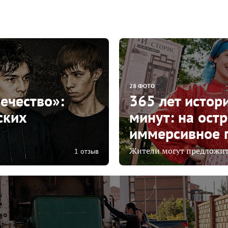
28 ФОТО
ечество»:
365 лет истор
ских
минут: на ост
иммерсивное п
Жители могут предложить
1 отзыв