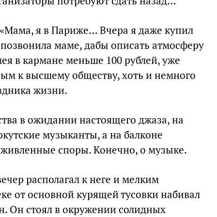
рганизаторы потребуют сдать назад…
a: «Мама, я в Париже… Вчера я даже купил
я позвонила маме, дабы описать атмосферу
мея в кармане меньше 100 рублей, уже
ым к высшему обществу, хоть и немного
здника жизни.
ства в ожидании настоящего джаза, на
ркутские музыканты, а на балконе
оживленные споры. Конечно, о музыке.
вечер располагал к неге и мелким
еке от основной курящей тусовки набивал
н. Он стоял в окружении солидных