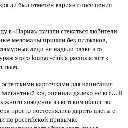
зря ли был отметен вариант посещения
ицу в «Париж» начали стекаться любители
чные меломаны пришли без пиджаков,
 гламурные леди не надели разве что
ураж этого lounge-club’а располагает к
ствам.
с эстетскими карточками для написания
 элегантный ход оценили далеко не все… И
лжного хождения в светском обществе
чера просто постеснялись дарить цветы с
и по российской привычке