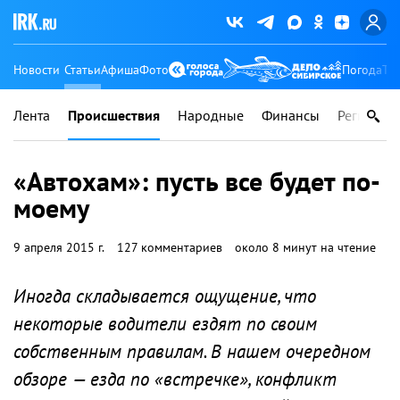
Новости
Статьи
Афиша
Фото
Погода
Ту
Лента
Происшествия
Народные
Финансы
Регионы
«Автохам»: пусть все будет по-
моему
9 апреля 2015 г.
127 комментариев
около 8 минут на чтение
Иногда складывается ощущение, что
некоторые водители ездят по своим
собственным правилам. В нашем очередном
обзоре — езда по «встречке», конфликт