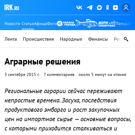
Новости
Статьи
Афиша
Фото
Погода
Ту
Лента
Происшествия
Народные
Финансы
Регионы
Аграрные решения
3 сентября 2015 г.
7 комментариев
около 5 минут на чтение
Региональные аграрии сейчас переживают
непростые времена. Засуха, последствия
продуктового эмбарго и рост закупочных
цен на импортное сырье — основные вопросы,
с которыми приходится сталкиваться и