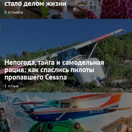
стало делом жизни
6 отзывов
Непогода, тайга и самодельная
рация: как спаслись пилоты
пропавшего Cessna
1 отзыв