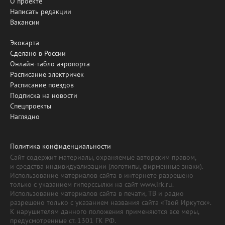
О проекте
Написать редакции
Вакансии
Экокарта
Сделано в России
Онлайн-табло аэропорта
Расписание электричек
Расписание поездов
Подписка на новости
Спецпроекты
Наглядно
Политика конфиденциальности
Сайт содержит материалы, охраняемые авторским правом,
и средства индивидуализации (логотипы, фирменные знаки).
Использование материалов сайта в интернете разрешено
только с указанием гиперссылки на сайт www.irk.ru.
Использование материалов сайта в печати, ТВ и радио
разрешено только с указанием названия сайта «Твой Иркутск».
К нарушителям данного положения применяются все меры,
предусмотренные ст. 1301 ГК РФ.