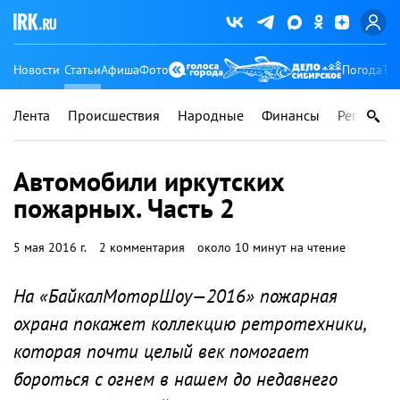
Новости
Статьи
Афиша
Фото
Погода
Ту
Лента
Происшествия
Народные
Финансы
Регионы
Автомобили иркутских
пожарных. Часть 2
5 мая 2016 г.
2 комментария
около 10 минут на чтение
На «БайкалМоторШоу—2016» пожарная
охрана покажет коллекцию ретротехники,
которая почти целый век помогает
бороться с огнем в нашем до недавнего