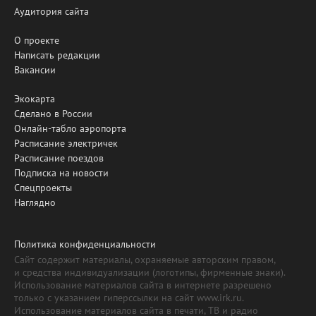
Аудитория сайта
О проекте
Написать редакции
Вакансии
Экокарта
Сделано в России
Онлайн-табло аэропорта
Расписание электричек
Расписание поездов
Подписка на новости
Спецпроекты
Наглядно
Политика конфиденциальности
Сайт содержит материалы, охраняемые авторским правом,
и средства индивидуализации (логотипы, фирменные знаки).
Использование материалов сайта в интернете разрешено
только с указанием гиперссылки на сайт www.irk.ru.
Использование материалов сайта в печати, ТВ и радио