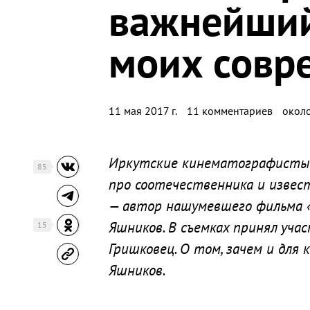
важнейший
моих совр
11 мая 2017 г.
11 комментариев
около
Иркутские кинематографисты
85
про соотечественника и извес
— автор нашумевшего фильма «
Яшников. В съемках принял уча
15
Гришковец. О том, зачем и для
Яшников.