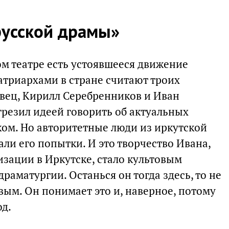
русской драмы»
м театре есть устоявшееся движение
патриархами в стране считают троих
овец, Кирилл Серебренников и Иван
грезил идеей говорить об актуальных
ом. Но авторитетные люди из иркутской
ли его попытки. И это творчество Ивана,
изации в Иркутске, стало культовым
раматургии. Останься он тогда здесь, то не
м. Он понимает это и, наверное, потому
од.