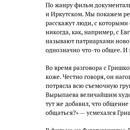
По жанру фильм документал
и Иркутском. Мы покажем ре
расскажут люди, с которыми 
никогда, как, например, с Е
называют патриархами новой 
однозначно что-то общее. И 
Во время разговора с Гришк
коже. Честно говоря, он наг
потрясла всю съемочную груп
Вырыпаева величайшим худо
тут же добавил, что общение 
общаться?» — усмехался Гри