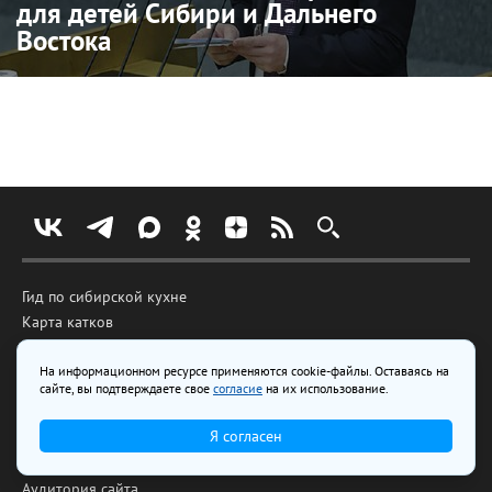
для детей Сибири и Дальнего
Востока
Гид по сибирской кухне
Карта катков
Голоса города
Лесное озеро
На информационном ресурсе применяются cookie-файлы. Оставаясь на
сайте, вы подтверждаете свое
согласие
на их использование.
Весточка с передовой
Я согласен
Реклама на сайте
Аудитория сайта