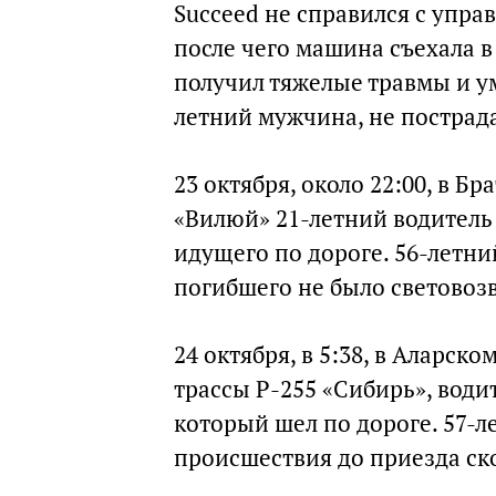
Succeed не справился с упра
после чего машина съехала в
получил тяжелые травмы и ум
летний мужчина, не пострад
23 октября, около 22:00, в Б
«Вилюй» 21-летний водитель
идущего по дороге. 56-летни
погибшего не было светово
24 октября, в 5:38, в Аларск
трассы Р-255 «Сибирь», води
который шел по дороге. 57-л
происшествия до приезда ск