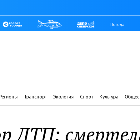
Погода
Регионы
Транспорт
Экология
Спорт
Культура
Общес
ор ДТП: смертел