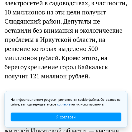
электросетей в садоводствах, в частности,
10 миллионов на эти цели получит
Слюдянский район. Депутаты не
оставили без внимания и экологические
проблемы в Иркутской области, на
решение которых выделено 500
миллионов рублей. Кроме этого, на
берегоукрепление город Байкальск
получит 121 миллион рублей.
— Бюджет на 2023 год можно считать
На информационном ресурсе применяются cookie-файлы. Оставаясь на
социально направленным. И это
сайте, вы подтверждаете свое
согласие
на их использование.
правильно. Необходимо создавать
Я согласен
условия для комфортного проживания
жителей Иркутской области, — уверена