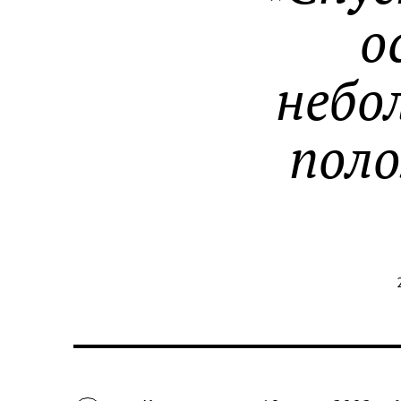
о
небо
поло