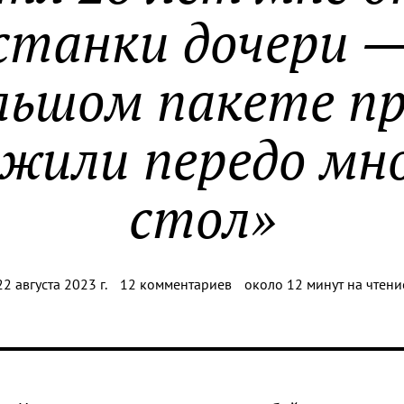
станки дочери —
льшом пакете п
жили передо мн
стол»
22 августа 2023 г.
12 комментариев
около 12 минут на чтени