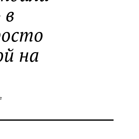
 в
росто
ой на
е