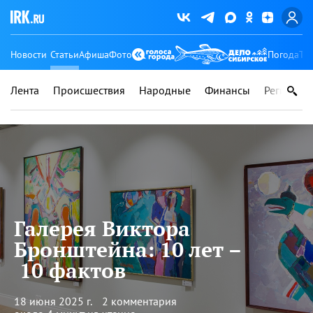
Новости
Статьи
Афиша
Фото
Погода
Ту
Лента
Происшествия
Народные
Финансы
Регионы
Галерея Виктора
Бронштейна: 10 лет –
10 фактов
18 июня 2025 г.
2 комментария