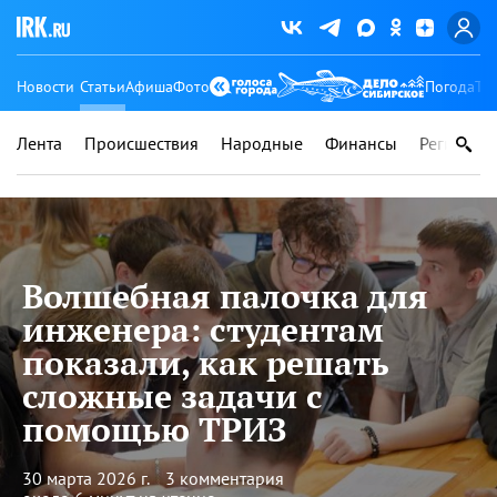
Новости
Статьи
Афиша
Фото
Погода
Ту
Лента
Происшествия
Народные
Финансы
Регионы
Волшебная палочка для
инженера: студентам
показали, как решать
сложные задачи с
помощью ТРИЗ
30 марта 2026 г.
3 комментария