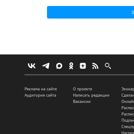
З
Реклама на сайте
О проекте
Экока
Аудитория сайта
Написать редакции
Сделан
Вакансии
Онлай
Распис
Распи
Подпи
Спецп
Нагля