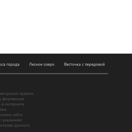
оса города
Лесное озеро
Весточка с передовой
авторским правом,
ы, фирменные
а в интернете
ылки
риалов сайта
с указанием
шителям данного