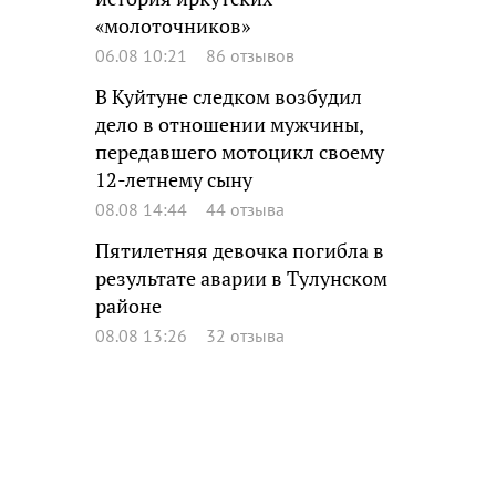
«молоточников»
06.08 10:21
86 отзывов
В Куйтуне следком возбудил
дело в отношении мужчины,
передавшего мотоцикл своему
12-летнему сыну
08.08 14:44
44 отзыва
Пятилетняя девочка погибла в
результате аварии в Тулунском
районе
08.08 13:26
32 отзыва