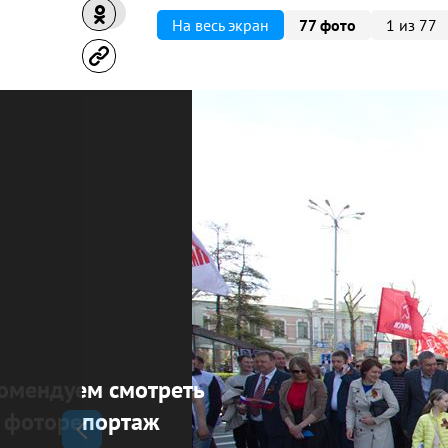
На весь экран
77 фото
1 из 77
омендуем смотреть
фоторепортаж