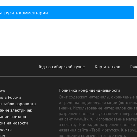
агрузить комментарии
Гид по сибирской кухне
Карта катков
Гол
Политика конфиденциальности
рта
Сайт содержит материалы, охраняемые 
о в России
и средства индивидуализации (логотип
н-табло аэропорта
знаки). Использование материалов сайт
ание электричек
разрешено только с указанием гиперсс
сание поездов
на сайт www.irk.ru. Использование мате
ска на новости
в печати, ТВ и радио разрешено только 
роекты
названия сайта «Твой Иркутск». К нару
положения применяются все меры,
дно