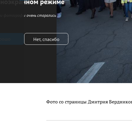
лноэкранном режиме
и фотографы очень старались
рошо
Нет, спасибо
Фото со страницы Дмитрия Бердников