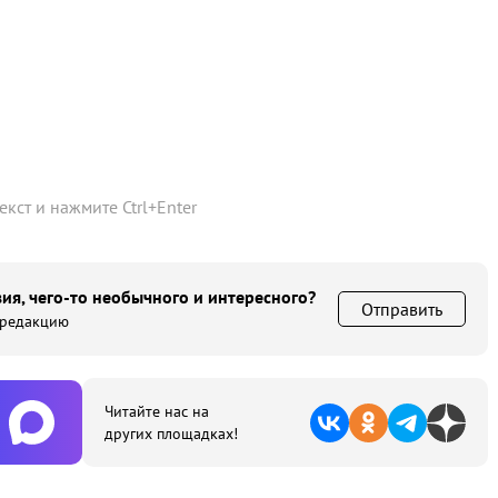
текст и нажмите
Ctrl
+
Enter
ия, чего-то необычного и интересного?
Отправить
 редакцию
Читайте нас на
других площадках!