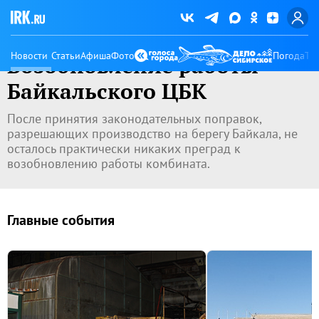
Новости
Статьи
Афиша
Фото
Погода
Ту
Возобновление работы
Байкальского ЦБК
После принятия законодательных поправок,
разрешающих производство на берегу Байкала, не
осталось практически никаких преград к
возобновлению работы комбината.
Главные события