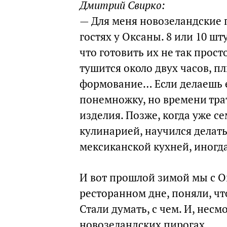
Дмитрий Свирко:
— Для меня новозеландские п
гостях у Оксаны. 8 или 10 шт
что готовить их не так прост
тушится около двух часов, п
формование… Если делаешь е
понемножку, но времени тра
изделия. Позже, когда уже с
кулинарией, научился делать
мексиканской кухней, иногда
И вот прошлой зимой мы с Ок
ресторанном дне, поняли, чт
Стали думать, с чем. И, несм
новозеландских пирогах…