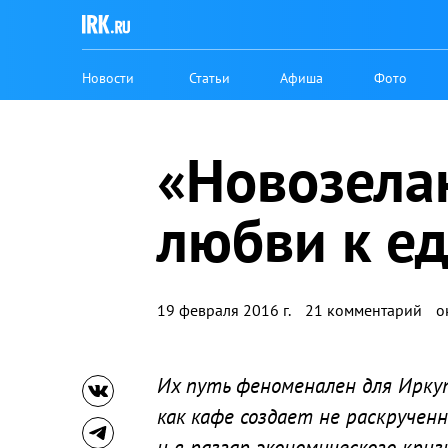
Новости
Статьи
Афиша
Фото
«Новозелан
любви к е
19 февраля 2016 г.
21 комментарий
о
Их путь феноменален для Иркут
как кафе создает не раскрученн
и в разгар экономического кризи