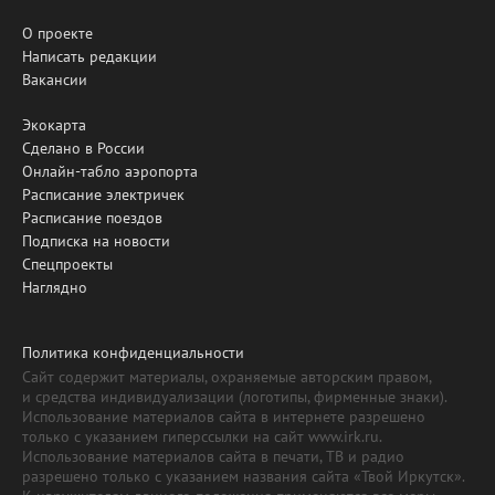
О проекте
Написать редакции
Вакансии
Экокарта
Сделано в России
Онлайн-табло аэропорта
Расписание электричек
Расписание поездов
Подписка на новости
Спецпроекты
Наглядно
Политика конфиденциальности
Сайт содержит материалы, охраняемые авторским правом,
и средства индивидуализации (логотипы, фирменные знаки).
Использование материалов сайта в интернете разрешено
только с указанием гиперссылки на сайт www.irk.ru.
Использование материалов сайта в печати, ТВ и радио
разрешено только с указанием названия сайта «Твой Иркутск».