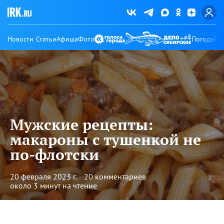
Новости
Статьи
Афиша
Фото
Погода
Ту
Мужские рецепты:
макароны с тушенкой не
по-флотски
20 февраля 2023 г.
20 комментариев
около 3 минут на чтение