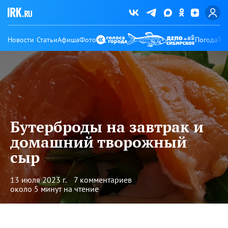
Новости
Статьи
Афиша
Фото
Погода
Ту
Бутерброды на завтрак и
домашний творожный
сыр
13 июля 2023 г.
7 комментариев
около 5 минут на чтение