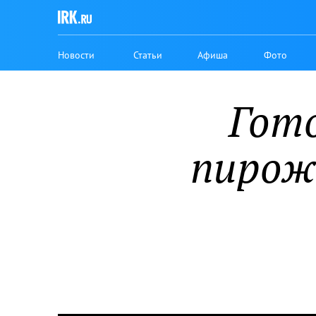
Новости
Статьи
Афиша
Фото
Гото
пирож