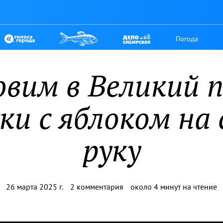
Погода
вим в Великий 
ки с яблоком на 
руку
26 марта 2025 г.
2 комментария
около 4 минут на чтение