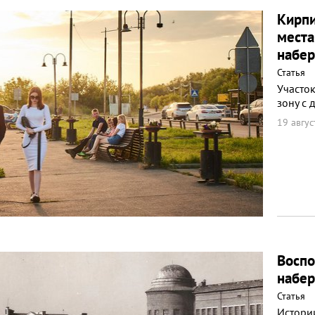
Кирпи
места
набе
Статья
Участо
зону с
19 авгус
Воспо
набе
Статья
Истори