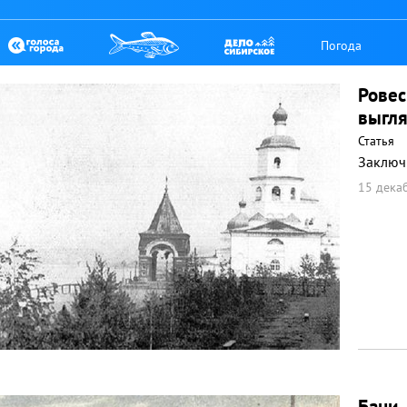
Погода
Ровес
выгл
Статья
Заключ
15 декаб
Бани,