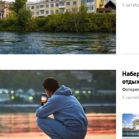
5 октябр
Набер
отдых
Фоторе
5 сентяб