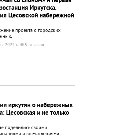
ростанция Иркутска.
ия Цесовской набережной
жение проекта о городских
жных.
ря 2022 г.
5 отзывов
ии иркутян о набережных
а: Цесовская и не только
не поделились своими
инаниями и впечатлениями.