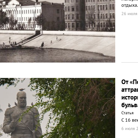
отдыха.
26 июля
От «П
аттра
истор
бульв
Статья
С 16 ве
6 июля 2