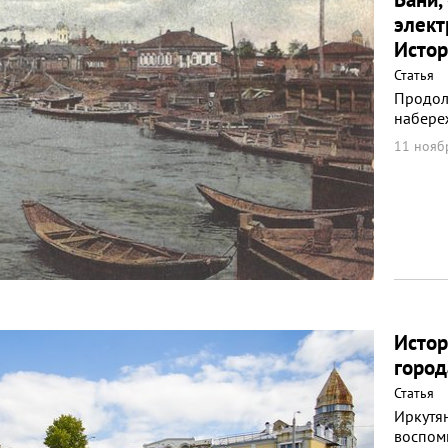
элект
Истор
Статья
Продол
набере
11 нояб
Истор
город
Статья
Иркутя
воспом