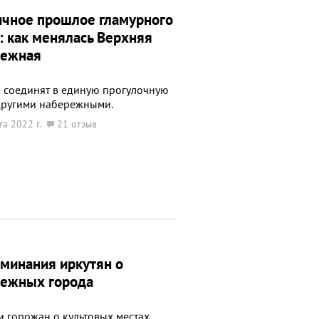
чное прошлое гламурного
: как менялась Верхняя
режная
к соединят в единую прогулочную
 другими набережными.
та 2022 г.
21 отзыв
минания иркутян о
режных города
и горожан о культовых местах