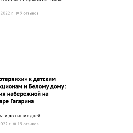
 2022 г.
9 отзывов
отеряихи» к детским
кционам и Белому дому:
ия набережной на
аре Гагарина
ка и до наших дней.
022 г.
19 отзывов