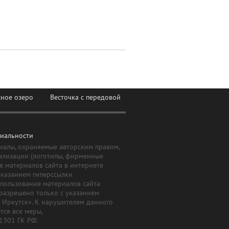
сное озеро
Весточка с передовой
иальности
иалы, охраняемые авторским правом,
ализации (логотипы, фирменные
е материалов сайта в интернете
указанием гиперссылки
Использование материалов сайта
 разрешено только с указанием
й Иркутск». К нарушителям данного
ся все меры,
 1301 ГК РФ.