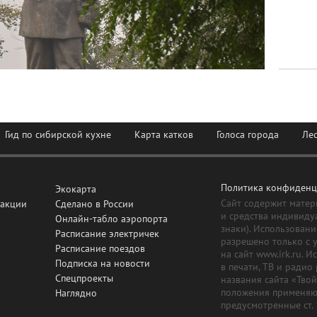
Гид по сибирской кухне
Карта катков
Голоса города
Ле
Политика конфиденц
Экокарта
Сайт содержит матер
дакции
Сделано в России
и средства индивиду
Онлайн-табло аэропорта
знаки). Использовани
Расписание электричек
разрешено только с 
Расписание поездов
на сайт www.irk.ru. 
Подписка на новости
в печати, ТВ и радио
Спецпроекты
названия сайта «Тво
положения применяют
Наглядно
предусмотренные ст.