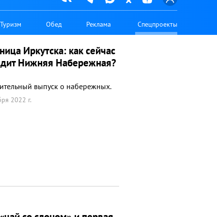
Туризм
Обед
Реклама
Спецпроекты
ница Иркутска: как сейчас
ядит Нижняя Набережная?
ительный выпуск о набережных.
ря 2022 г.
 «чай со слоном» и первая