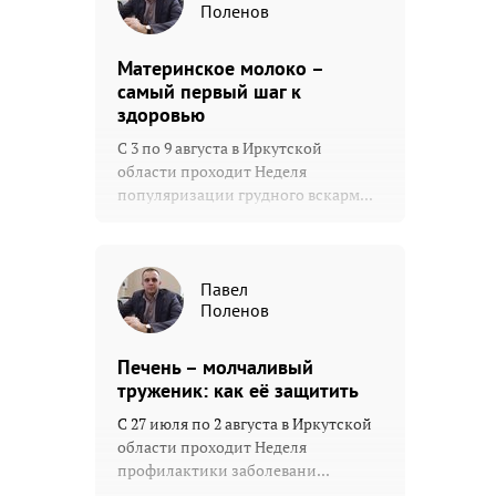
Поленов
Материнское молоко –
самый первый шаг к
здоровью
С 3 по 9 августа в Иркутской
области проходит Неделя
популяризации грудного вскарм...
Павел
Поленов
Печень – молчаливый
труженик: как её защитить
С 27 июля по 2 августа в Иркутской
области проходит Неделя
профилактики заболевани...