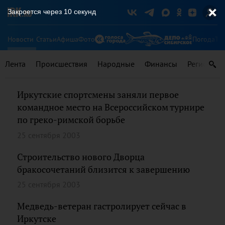
Закроется через
9
секунд
Новости
Статьи
Афиша
Фото
Погода
Ту
Лента
Происшествия
Народные
Финансы
Регионы
Иркутские спортсмены заняли первое
командное место на Всероссийском турнире
по греко-римской борьбе
25 сентября 2003
Строительство нового Дворца
бракосочетаний близится к завершению
25 сентября 2003
Медведь-ветеран гастролирует сейчас в
Иркутске